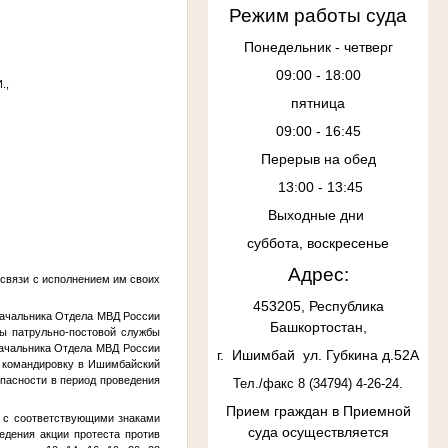
Режим работы суда
Понедельник - четверг
09:00 - 18:00
.,
пятница
09:00 - 16:45
Перерыв на обед
13:00 - 13:45
Выходные дни
суббота, воскресенье
Адрес:
 связи с исполнением им своих
453205, Республика
начальника Отдела МВД России
Башкортостан,
ты патрульно-постовой службы
начальника Отдела МВД России
г. Ишимбай ул. Губкина д.52А
ю командировку в Ишимбайский
пасности в период проведения
Тел./факс 8 (34794) 4-26-24.
Прием граждан в
Приемной
и с соответствующими знаками
суда осуществляется
едения акции протеста против