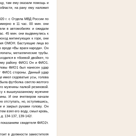
ицу, там ему оказали помощь и
 области, на рану ему наложил
020 г. с Отдела МВД России по
имерно в 11 час. 00 мин. они
дели в автомобилях и ожидали
ас. 45 мин. они выдвинулись к
роход митингующих к горе, они
ения ОМОН. Бастующие лица во
о вроде «Вы враги народа». Он
 лопаты, металлические трубы.
ходился в «боевой двойке», то
кому району
ФИО1
Он и
ФИО1
.
оловы
ФИО1
был нанесен удар
от
ФИО1
стороны. Данный удар
це имел седоватые усы, голова
 была футболка светло-желтого
го мужчины палкой резиновой.
лесу к вышеуказанному мужчине
ины. И они вчетвером начали
их отступать, но, оступившись,
и и закрыл руками голову. Он
тем взял его воду, смыл кровь,
. 134-137, 139-142/.
 показаниям свидетеля
ФИО2
т.
стоит в должности заместителя