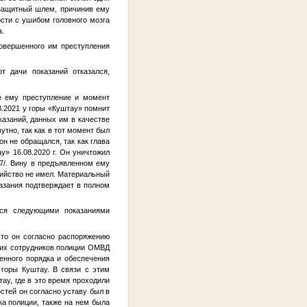
 защитный шлем, причинив ему
сти с ушибом головного мозга
а.
овершенного им преступления
дачи показаний отказался,
е ему преступление и момент
8.2021 у горы «Куштау» помнит
оказаний, данных им в качестве
утно, так как в тот момент был
он не обращался, так как глава
у» 16.08.2020 г. Он уничтожил
227/. Вину в предъявленном ему
бийство не имел. Материальный
азания подтверждает в полном
тся следующими показаниями
что он согласно распоряжению
гих сотрудников полиции ОМВД
нного порядка и обеспечения
 горы Куштау. В связи с этим
ау, где в это время проходили
стей он согласно уставу был в
а полиции, также на нем была