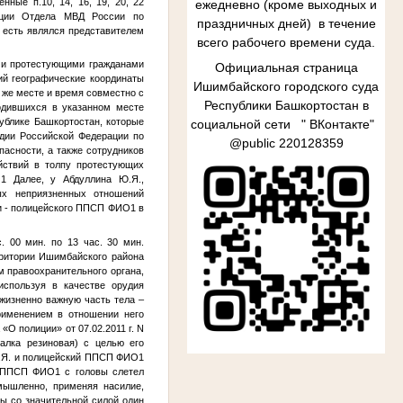
ные п.10, 14, 16, 19, 20, 22
ежедневно (кроме выходных и
лиции Отдела МВД России по
праздничных дней) в течение
 есть являлся представителем
всего рабочего времени суда.
гими протестующими гражданами
Официальная страница
ий географические координаты
Ишимбайского городского суда
 же месте и время совместно с
Республики Башкортостан в
одившихся в указанном месте
ублике Башкортостан, которые
социальной сети " ВКонтакте"
рдии Российской Федерации по
@
public
220128359
пасности, а также сотрудников
ствий в толпу протестующих
1
Далее, у Абдуллина Ю.Я.,
х неприязненных отношений
и - полицейского ППСП
ФИО1
в
. 00 мин. по 13 час. 30 мин.
рритории Ишимбайского района
м правоохранительного органа,
используя в качестве орудия
 жизненно важную часть тела –
именением в отношении него
«О полиции» от 07.02.2011 г. N
алка резиновая) с целью его
Ю.Я. и полицейский ППСП
ФИО1
го ППСП
ФИО1
с головы слетел
мышленно, применяя насилие,
ты со значительной силой один