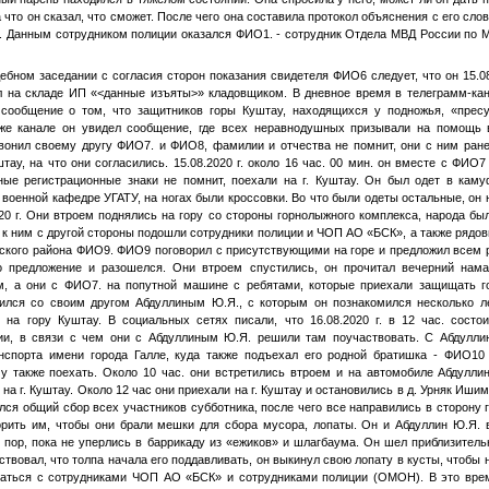
что он сказал, что сможет. После чего она составила протокол объяснения с его слов
у. Данным сотрудником полиции оказался
ФИО1
. - сотрудник Отдела МВД России по Ме
ебном заседании с согласия сторон показания свидетеля
ФИО6
следует, что он 15.0
л на складе ИП «
<данные изъяты>
» кладовщиком. В дневное время в телеграмм-кан
 сообщение о том, что защитников горы Куштау, находящихся у подножья, «пре
 же канале он увидел сообщение, где всех неравнодушных призывали на помощь 
звонил своему другу
ФИО7
. и
ФИО8
, фамилии и отчества не помнит, они с ним ран
тау, на что они согласились. 15.08.2020 г. около 16 час. 00 мин. он вместе с
ФИО7
ные регистрационные знаки не помнит, поехали на г. Куштау. Он был одет в кам
 военной кафедре УГАТУ, на ногах были кроссовки. Во что были одеты остальные, он н
020 г. Они втроем поднялись на гору со стороны горнолыжного комплекса, народа был
. к ним с другой стороны подошли сотрудники полиции и ЧОП АО «БСК», а также рядо
ского района
ФИО9
.
ФИО9
поговорил с присутствующими на горе и предложил всем 
го предложение и разошелся. Они втроем спустились, он прочитал вечерний нам
м, а они с
ФИО7
. на попутной машине с ребятами, которые приехали защищать го
онился со своим другом Абдуллиным Ю.Я., с которым он познакомился несколько л
 на гору Куштау. В социальных сетях писали, что 16.08.2020 г. в 12 час. состои
рии, в связи с чем они с Абдуллиным Ю.Я. решили там поучаствовать. С Абдулли
нспорта имени города Галле, куда также подъехал его родной братишка -
ФИО10
у также поехать. Около 10 час. они встретились втроем и на автомобиле Абдулли
а г. Куштау. Около 12 час они приехали на г. Куштау и остановились в д. Урняк Иши
ялся общий сбор всех участников субботника, после чего все направились в сторону г
ворить им, чтобы они брали мешки для сбора мусора, лопаты. Он и Абдуллин Ю.Я. 
 пор, пока не уперлись в баррикаду из «ежиков» и шлагбаума. Он шел приблизител
вствовал, что толпа начала его поддавливать, он выкинул свою лопату в кусты, чтобы н
ваться с сотрудниками ЧОП АО «БСК» и сотрудниками полиции (ОМОН). В это врем