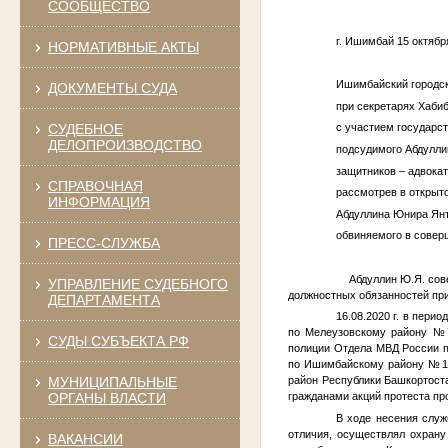
СООБЩЕСТВО
г. Ишимбай 15 октябр
НОРМАТИВНЫЕ АКТЫ
Ишимбайский городск
ДОКУМЕНТЫ СУДА
при секретарях Хабиб
СУДЕБНОЕ
с участием государст
ДЕЛОПРОИЗВОДСТВО
подсудимого Абдулли
защитников – адвокат
СПРАВОЧНАЯ
рассмотрев в открыт
ИНФОРМАЦИЯ
Абдуллина Юнира Ян
обвиняемого в совер
ПРЕСС-СЛУЖБА
Абдуллин Ю.Я. совер
УПРАВЛЕНИЕ СУДЕБНОГО
должностных обязанностей пр
ДЕПАРТАМЕНТА
16.08.2020 г. в перио
по Мелеузовскому району №72
СУДЫ СУБЪЕКТА РФ
полиции Отдела МВД России п
по Ишимбайскому району №15к
МУНИЦИПАЛЬНЫЕ
район Республики Башкортост
ОРГАНЫ ВЛАСТИ
гражданами акций протеста пр
В ходе несения слу
отличия, осуществлял охрану
ВАКАНСИИ