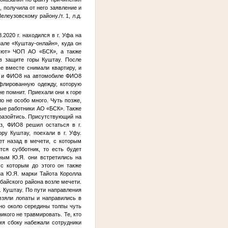
, получила от него заявление и
леузовскому району./т. 1, л.д.
8.2020 г. находился в г. Уфа на
але «Куштау-онлайн», куда он
суют» ЧОП АО «БСК», а также
в защите горы Куштау. После
ее вместе снимали квартиру, и
и
ФИО8
на автомобиле
ФИО8
уфлированную одежду, которую
е помнит. Приехали они к горе
о не особо много. Чуть позже,
вые работники АО «БСК». Также
разойтись. Присутствующий на
аз,
ФИО8
решил остаться в г.
ру Куштау, поехали в г. Уфу.
ет назад в мечети, с которым
тся субботник, то есть будет
ным Ю.Я. они встретились на
с которым до этого он также
на Ю.Я. марки Тайота Королла
мбайского района возле мечети.
. Куштау. По пути направления
взяли лопаты и направились в
ьно около середины толпы чуть
икого не травмировать. Те, кто
я сбоку набежали сотрудники