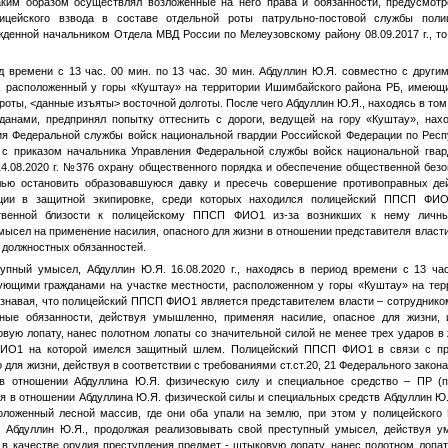
аким образом осуществлял возложенные на него права и обязанности, предусмотрен
лицейского взвода в составе отдельной роты патрульно-постовой службы по
жденной начальником Отдела МВД России по Мелеузовскому району 08.09.2017 г., то
иод времени с 13 час. 00 мин. по 13 час. 30 мин. Абдуллин Ю.Я. совместно с дру
, расположенный у горы «Куштау» на территории Ишимбайского района РБ, имеющ
роты,
<данные изъяты>
восточной долготы. После чего Абдуллин Ю.Я., находясь в том
данами, предпринял попытку оттеснить с дороги, ведущей на гору «Куштау», нах
 Федеральной службы войск национальной гвардии Российской Федерации по Респ
 с приказом начальника Управления Федеральной службы войск национальной гва
4.08.2020 г. №376 охрану общественного порядка и обеспечение общественной безо
ю остановить образовавшуюся давку и пресечь совершение противоправных дей
иции в защитной экипировке, среди которых находился полицейский ППСП
ФИО
ственной близости к полицейскому ППСП
ФИО1
из-за возникших к нему личны
ысел на применение насилия, опасного для жизни в отношении представителя власт
 должностных обязанностей.
упный умысел, Абдуллин Ю.Я. 16.08.2020 г., находясь в период времени с 13 час
ующими гражданами на участке местности, расположенном у горы «Куштау» на те
ознавая, что полицейский ППСП
ФИО1
является представителем власти – сотруднико
ые обязанности, действуя умышленно, применяя насилие, опасное для жизни, 
вую лопату, нанес полотном лопаты со значительной силой не менее трех ударов в
ФИО1
на которой имелся защитный шлем. Полицейский ППСП
ФИО1
в связи с пр
 для жизни, действуя в соответствии с требованиями ст.ст.20, 21 Федерального закона 
в отношении Абдуллина Ю.Я. физическую силу и специальное средство – ПР (п
ия в отношении Абдуллина Ю.Я. физической силы и специальных средств Абдуллин 
оложенный лесной массив, где они оба упали на землю, при этом у полицейско
 Абдуллин Ю.Я., продолжая реализовывать свой преступный умысел, действуя у
 в качестве орудия преступления предмет - штыковую лопату, нанес полотном лопа