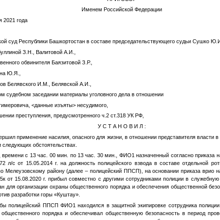
Именем Российской Федерации
я 2021 года
ой суд Республики Башкортостан в составе председательствующего судьи Сушко Ю.И
уллиной З.Н., Валитовой А.И.,
венного обвинителя Баязитовой З.Р.,
на Ю.Я.,
ов Белявского И.М., Белявской А.И.,
ом судебном заседании материалы уголовного дела в отношении
тимеровича,
<данные изъяты>
несудимого,
шении преступления, предусмотренного ч.2 ст.318 УК РФ,
У С Т А Н О В И Л :
шил применение насилия, опасного для жизни, в отношении представителя власти в
и следующих обстоятельствах.
д времени с 13 час. 00 мин. по 13 час. 30 мин.,
ФИО1
назначенный согласно приказа 
 л/с от 15.05.2014 г. на должность полицейского взвода в составе отдельной ро
о Мелеузовскому району (далее – полицейский ППСП), на основании приказа врио 
 от 15.08.2020 г. прибыл совместно с другими сотрудниками полиции в служебну
ан для организации охраны общественного порядка и обеспечения общественной безо
отив разработки горы «Куштау».
жбы полицейский ППСП
ФИО1
находился в защитной экипировке сотрудника полици
 общественного порядка и обеспечивал общественную безопасность в период пров