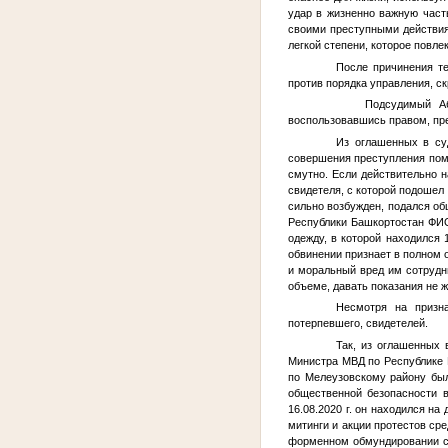
удар в жизненно важную част
своими преступными действия
легкой степени, которое повле
После причинения т
против порядка управления, с
Подсудимый Абдулл
воспользовавшись правом, пр
Из оглашенных в су
совершения преступления помн
смутно. Если действительно на
свидетеля, с которой подошел 
сильно возбужден, подался общ
Республики Башкортостан
ФИ
одежду, в которой находился 1
обвинении признает в полном 
и моральный вред им сотруд
объеме, давать показания не же
Несмотря на призн
потерпевшего, свидетелей.
Так, из оглашенных 
Министра МВД по Республике 
по Мелеузовскому району бы
общественной безопасности в
16.08.2020 г. он находился н
митинги и акции протестов ср
форменном обмундировании со