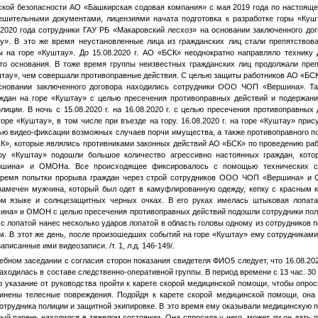
ской безопасности АО «Башкирская содовая компания» с мая 2019 года по настояще
ешительными документами, лицензиями начата подготовка к разработке горы «Ку
а 2020 года сотрудники ГАУ РБ «Макаровский лесхоз» на основании заключенного до
у». В это же время неустановленные лица из гражданских лиц стали препятствова
ы на горе «Куштау». До 15.08.2020 г. АО «БСК» неоднократно направляло технику 
то основания. В тоже время группы неизвестных гражданских лиц продолжали преп
уштау», чем совершали противоправные действия. С целью защиты работников АО «БС
сновании заключенного договора находились сотрудники ООО ЧОП «Вершина». Т
ждан на горе «Куштау» с целью пресечения противоправных действий и подержан
лиции. В ночь с 15.08.2020 г. на 16.08.2020 г. с целью пресечения противоправны
оре «Куштау», в том числе при въезде на гору. 16.08.2020 г. на горе «Куштау» при
ью видео-фиксации возможных случаев порчи имущества, а также противоправного по
К», которые являлись противниками законных действий АО «БСК» по проведению рабо
ору «Куштау» подошли большое количество агрессивно настоянных граждан, кото
шина» и ОМОНа. Все происходящее фиксировалось с помощью технических ср
время попытки прорыва граждан через строй сотрудников ООО ЧОП «Вершина» и
амечен мужчина, который был одет в камуфлированную одежду, кепку с красным 
м языке и солнцезащитных черных очках. В его руках имелась штыковая лопат
а» и ОМОН с целью пресечения противоправных действий подошли сотрудники поли
с лопатой нанес несколько ударов лопатой в область головы одному из сотрудников 
м. В этот же день, после произошедших событий на горе «Куштау» ему сотрудникам
писанные ими видеозаписи. /т. 1, л.д. 146-149/.
ебном заседании с согласия сторон показания свидетеля
ФИО5
следует, что 16.08.20
ходилась в составе следственно-оперативной группы. В период времени с 13 час. 30 м
о указание от руководства пройти к карете скорой медицинской помощи, чтобы опро
инены телесные повреждения. Подойдя к карете скорой медицинской помощи, она
трудника полиции и защитной экипировке. В это время ему оказывали медицинскую п
ный парень находился в тяжелом состоянии. Она спросила у него, может ли он дать 