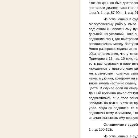
этот же день он был доставле
поставили диагноз закрытая ч
швы./т. 1, л.д. 87-90, т. 1, л.д. 9
Из оглашенных в суд
Мелеузовскому району было о
подъехали к населенному пун
дальнейших указаний. Пока он
подножию горы, где выстроили
располагались между бастующ
много раз превосходили их по
обратил внимание, что у мног
Примерно в 13 час. 10 мин. т
есть располагался в паре в
находились с правого края ш
металлическим полотном ло
нанес мужчина, которому на в
также имела частично седину.
цвета. В случае если он увид
Данный мужчина начал отступа
подключились еще трое ране
нападать на
ФИО1
В это же вр
упал. Когда он поднялся, то
подошел к нему и заметил, что
и начал оказывать ему первую 
Оглашенные в судебн
1, л.д. 150-152/.
Из оглашенных в суд