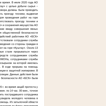
е время. В июле 2020 года АО
штау» с целью добычи сырья –
говора должны были проводить
ть проезду техники, выдвигая
для проведения работ на горе
ятствовать проезду техники и
К» и сохранения имущества АО
акже ввиду совершения явных
ия общественной безопасности
х действий работники АО «БСК»
сутствовали сотрудники службы
ведения со стороны граждан в
т на горе «Куштау». Около 13
рые стали прорываться через
едств сотрудниками службы
 ОМОНа, сотрудниками службы
козырьком на которой имелась
а. В ходе прорыва на помощь
ции в защитной экипировке. В
полиции. Данные действия были
и безопасности АО «БСК» были
20 г. во время акций протеста у
ин. по 14 час. 00 мин., точное
сить пострадавшего сотрудника
 увидела молодого человека в
омощь. Из затылочной области
показания по факту причинения