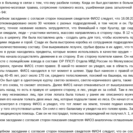
н в больницу в связи с тем, что ему разбили голову. Когда он был доставлен в больн
ерепно-мозговая травма, сотрясение головного мозга, ушибленная рана затылочной
1-94/.
ебном заседании с согласия сторон показания свидетеля
ФИО2
следует, что 16.08.2
ткомандировано около 30 человек с разных подразделений, в том числе и он. Пр
кту, точное название назвать затрудняется, что ближайший к горе Куштау, где си
и ожидали, люди – участники митинга, массово направлялись в сторону горы. В 12 ч
сь в шеренгу. Им была поставлена цель - создать цепь для того, чтобы исключить п
ими людьми и горой. Сзади их была выстроена коробка из сотрудников подраздел
 количественному составу. Они выкрикивали лозунги, грубые фразы в их адрес, что-т
их в руках находились предметы, которые можно использовать в качестве орудия –
олпа начала осуществлять движение в их сторону. В их сторону полетели камни. Он на
месте с полицейским взвода в составе ОР ППСП Отдела МВД России по Мелеузовс
еренги, причем
ФИО1
стоял правее. В какой-то момент он увидел, как в область г
паты плашмя.
ФИО1
находился в тот момент в шлеме. Удар был нанесен с правой 
ид 40-45 лет, рост около 170 см, среднего телосложения, похожий на башкира, на ли
 Он был одет в однотонную куртку светло-зеленого, светло-коричневого цвета, также
ит его снова, то сможет опознать. Далее
ФИО1
начал отмахиваться от вышеуказанно
ть назад, то есть в правую от шеренги сторону, в лес, уводя их за собой. Там в 
е ему незнакомых лиц, при этом лопата была только у ранее им описанного мужч
емя его начали толкать двое иных лиц, которые подошли также из леса. Он начал от н
 посмотрел в сторону
ФИО1
и увидел, что тот лежит на земле, точнее поджал колен
 у того отсутствовал шлем. Он снял с него балаклаву и увидел на его голове кровь. За
медицинскую помощь. Сам он не пострадал, телесных повреждений не получил./т. 1, л.д
ом заседании с согласия сторон показания свидетеля
ФИО3
аналогичны оглашенным
ебном заседании с согласия сторон показания свидетеля
ФИО4
следует, что он со