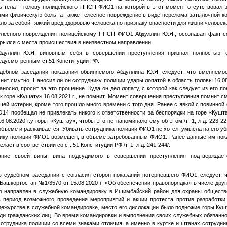
ь тела – голову полицейского ППСП
ФИО1
на которой в этот момент отсутствовал
ми физическую боль, а также телесное повреждение в виде перелома затылочной ко
кло за собой тяжкий вред здоровью человека по признаку опасности для жизни человек
елесного повреждения полицейскому ППСП
ФИО1
Абдуллин Ю.Я., осознавая факт с
крылся с места происшествия в неизвестном направлении.
ин Ю.Я. виновным себя в совершении преступления признал полностью, от 
едусмотренным ст.51 Конституции РФ.
дебном заседании показаний обвиняемого Абдуллина Ю.Я. следует, что вменяемо
ит смутно. Наносил ли он сотруднику полиции удары лопатой в область головы 16.0
носил, просит за это прощение. Куда он дел лопату, с которой как следует из его п
к горе «Кушату» 16.08.2021 г., не помнит. Момент совершения преступления помнит см
ей истерии, кроме того прошло много времени с того дня. Ранее с явкой с повинной 
О14
пообещал не привлекать никого к ответственности за беспорядки на горе «Кушта
6.08.2020 г.у горы «Куштау», чтобы это не напоминало ему об этом./т. 1, л.д. 223-
объеме и раскаивается. Убивать сотрудника полиции
ФИО1
не хотел, умысла на его у
нику полиции
ФИО1
возмещен, в объеме затребованным
ФИО1
. Ранее данные им пок
лает в соответствии со ст. 51 Конституции РФ./т. 1, л.д. 241-244/.
ание своей вины, вина подсудимого в совершении преступления подтверждае
в судебном заседании с согласия сторон показаний потерпевшего
ФИО1
следует, 
Башкортостан №1/3570 от 15.08.2020 г. «Об обеспечении правопорядка» в числе дру
л направлен в служебную командировку в Ишимбайский район для охраны обществе
 период возможного проведения мероприятий и акции протеста против разработки
а дежурстве в служебной командировке, место его дислокации было подножие горы Кушт
еди гражданских лиц. Во время командировки и выполнения своих служебных обязанно
трудника полиции со всеми знаками отличия, а именно в куртке и штанах сотрудник