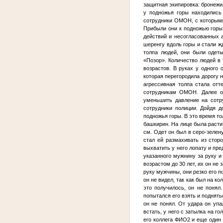
защитная экипировка: бронежи
у подножья горы находились
сотрудники ОМОН, с которыми
Прибыли они к подножью горы
действий и несогласованных а
шеренгу вдоль горы и стали жд
толпа людей, они были одеты
«Позор». Количество людей в
возрастов. В руках у одного
которая перегородила дорогу 
агрессивная толпа стала отт
сотрудникам ОМОН. Далее он
уменьшить давление на сот
сотрудники полиции. Дойдя д
подножья горы. В это время тол
башкирин. На лице была расти
см. Одет он был в серо-зелен
стал ей размахивать из стор
выхватить у него лопату и пре
указанного мужнину за руку и
возрастом до 30 лет, их он не 
руку мужчины, они резко его п
он не видел, так как был на к
это получилось, он не понял
попытался его взять и поднять
он не понял. От удара он упа
встать, у него с затылка на г
его коллега
ФИО2
и еще один с