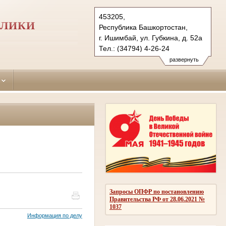
453205,
БЛИКИ
Республика Башкортостан,
г. Ишимбай, ул. Губкина, д. 52а
Тел.: (34794) 4-26-24
ishimbaisky.bkr@sudrf.ru
развернуть
Запросы ОПФР по постановлению
Правительства РФ от 28.06.2021 №
1037
Информация по делу