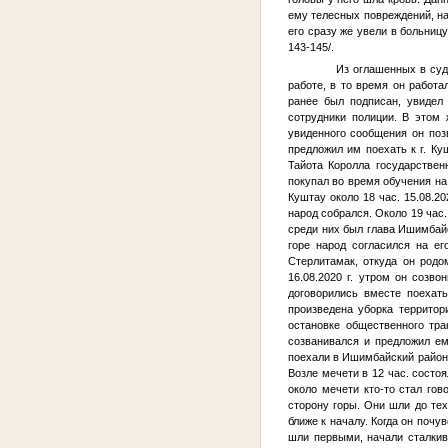
ему телесных повреждений, на 
его сразу же увели в больниц
143-145/.
Из оглашенных в суд
работе, в то время он работа
ранее был подписан, увидел
сотрудники полиции. В этом
увиденного сообщения он по
предложил им поехать к г. Куш
Тайота Королла государствен
покупал во время обучения на
Куштау около 18 час. 15.08.2
народ собрался. Около 19 час
среди них был глава Ишимбай
горе народ согласился на е
Стерлитамак, откуда он родо
16.08.2020 г. утром он созв
договорились вместе поехать
произведена уборка террито
остановке общественного тра
созванивался и предложил ем
поехали в Ишимбайский район н
Возле мечети в 12 час. состо
около мечети кто-то стал го
сторону горы. Они шли до тех
ближе к началу. Когда он почу
шли первыми, начали сталки