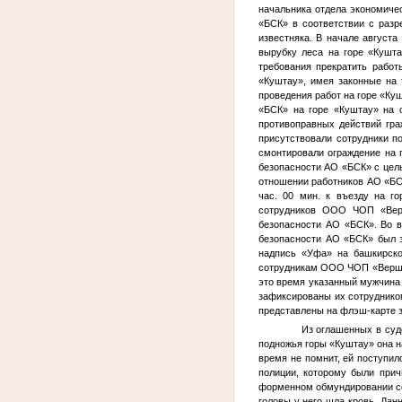
начальника отдела экономиче
«БСК» в соответствии с разр
известняка. В начале август
вырубку леса на горе «Кушта
требования прекратить работ
«Куштау», имея законные на 
проведения работ на горе «К
«БСК» на горе «Куштау» на 
противоправных действий гра
присутствовали сотрудники по
смонтировали ограждение на г
безопасности АО «БСК» с цел
отношении работников АО «БС
час. 00 мин. к въезду на г
сотрудников ООО ЧОП «Вер
безопасности АО «БСК». Во 
безопасности АО «БСК» был з
надпись «Уфа» на башкирско
сотрудникам ООО ЧОП «Вершин
это время указанный мужчина 
зафиксированы их сотруднико
представлены на флэш-карте за
Из оглашенных в суд
подножья горы «Куштау» она на
время не помнит, ей поступил
полиции, которому были прич
форменном обмундировании со
головы у него шла кровь. Дан