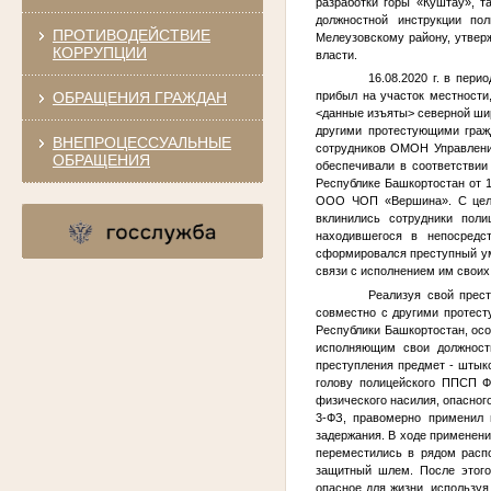
разработки горы «Куштау», т
должностной инструкции по
ПРОТИВОДЕЙСТВИЕ
Мелеузовскому району, утвер
КОРРУПЦИИ
власти.
16.08.2020 г. в пер
ОБРАЩЕНИЯ ГРАЖДАН
прибыл на участок местности
<данные изъяты>
северной ши
другими протестующими граж
ВНЕПРОЦЕССУАЛЬНЫЕ
сотрудников ОМОН Управления
ОБРАЩЕНИЯ
обеспечивали в соответствии
Республике Башкортостан от 1
ООО ЧОП «Вершина». С цель
вклинились сотрудники пол
находившегося в непосред
сформировался преступный ум
связи с исполнением им своих
Реализуя свой прест
совместно с другими протест
Республики Башкортостан, ос
исполняющим свои должностн
преступления предмет - штыко
голову полицейского ППСП
физического насилия, опасного
3-ФЗ, правомерно применил 
задержания. В ходе применен
переместились в рядом расп
защитный шлем. После этого
опасное для жизни, используя