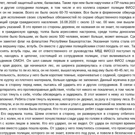
лет, легкий защитный шлем, балаклава. Также при нем были наручники и ПР-палка рези
 и другие сотрудники полиции, в том числе и его коллега сержант полиции
ФИО2
 он не знаком. Всего их было около 60-70 человек. Все были в форменном обмунди
 для исполнения своих служебных обязанностей по охране общественного порядка 
кций среди гражданского населения. 16.08.2020 г. около 13 час. 00 мин. они вышли
ать указаний. В это время со стороны деревни, ее названия он не знает, по направл
 в гражданскую одежду, толпа была агрессивно настроена, среди толпы доносил
 толпе было большим, их было около 500 человек, может больше, может меньше. С
 он заметил флаг на флагштоке Республики Башкортостан. Указанная толпа стала о
на вершину горы, вглубь. Он вместе с другими полицейскими стоял поодаль от них. Т
еснять вглубь горы, им от ответственного от руководства МВД
ФИО13
поступил п
, находясь в цепочке, состоящей из сотрудников полиции, стал вклиниваться в 
рудников ОМОН. Он шел самым первым в шеренге, позади него шел
ФИО2
следо
о края дороги, где начинался лес, их шеренга развернулась и стала оттеснять т
и из толпы то ли из леса, он не понял, вышел мужчина, на вид ему было 40-45 лет, по
тельность, волосы у него были короткие темные, коричневатые с сединой, среднего т
ую куртку из плотного материала, больше одежды не запомнил. Данный мужчина в р
оны в сторону перед ними, пытаясь ей ударить его и других сотрудников. В связи 
дотвратить его противоправные действия, чтобы тот никого не покалечил, в том числе
 стал тянуть к себе, чтобы обезвредить и задержать. В этот момент к нему из толп
запомнил. Ребята стали тянуть мужнину, которого он держал, за руку в сторону леса. В 
отянули, и он по инерции потянулся за ними и упал с данным мужчиной на землю на к
оленях, и его голова была опущена. Кто-то из указанных ребят сзади каким-то образом 
. Его окружила толпа. Шлем отлетел в сторону, он развернулся в сторону отбитого
ся с колен, но в этот момент почувствовал сзади удар по голове в область затылка че
л с колен лицом в землю. Кто его ударил, он не видел. От удара он потерял време
олове вместо удара пошла кровь. От удара у него помутилось сознание, что происходи
отрудник полиции, которого он не знает, взяли его под руки, и повели в безопасное